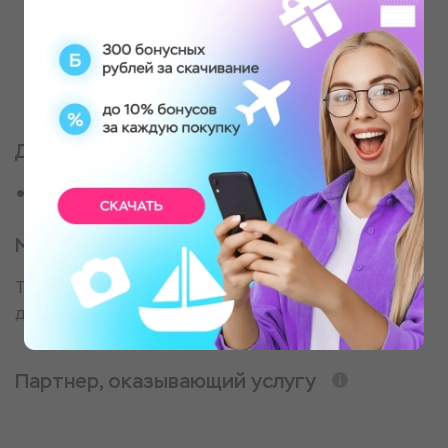
Вас ждет полноценный полёт, акробатика,
самостоятельное управление и
профессиональная видеосъёмка, которая
сохранит эмоции навсегда.
Для кого
Для небесных странников
Место проведения
Точное место проведения будет известно за день
до полета
Партнер, оказывающий услугу