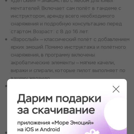
«Детский» — знакомство с небом для юных
мечтателей. Включает сам полёт в тандеме с
инструктором, аренду всего необходимого
снаряжения и подробную консультацию перед
стартом. Возраст: с 8 до 16 лет.
«Взрослый» — классический полёт с добавлением
ярких эмоций. Помимо инструктажа и полётного
снаряжения, в программу включены
акробатические элементы — мягкие качели,
виражи и спирали, которые пилот выполняет по
вашему желанию.
«Специальный» — для тех, кто хочет не просто
лететь, а управлять. В безопасном тандеме
инструктор передаёт вам стропы, и вы
пробуете самостоятельно заложить вираж или
удержать курс — под чутким контролем
профессионала.
«На полную» — максимальный пакет впечатлений.