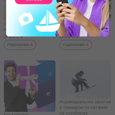
Лучшему сотруднику.
Настоящему мужчине.
Набор впечатлений
Набор впечатлений
2 990 ₽
3 990 ₽
ПОДРОБНЕЕ
ПОДРОБНЕЕ
Индивидуальное занятие
с тренером по катанию
на сноуборде
Настоящему