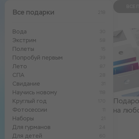
ВСЕ 
Все подарки
218
Вода
30
Экстрим
58
Полеты
15
Попробуй первым
39
Лето
87
СПА
28
Свидание
31
Научись новому
118
Подаро
Круглый год
170
на люб
Фотосессии
11
Наборы
21
Для гурманов
24
Для детей
60