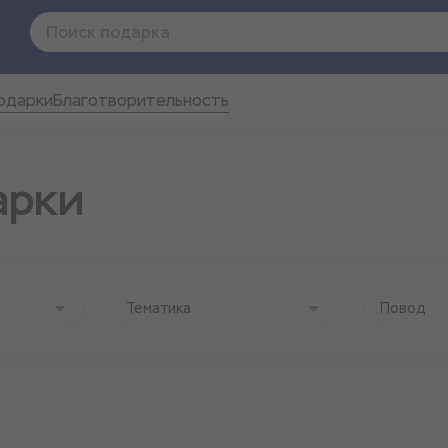
одарки
Благотворительность
арки
Тематика
Повод