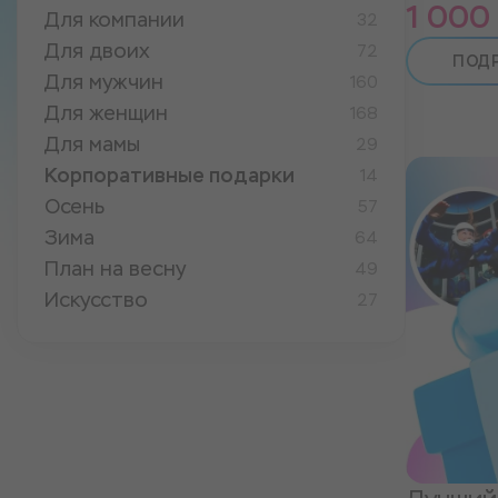
1 000
Для компании
32
Для двоих
72
ПОД
Для мужчин
160
Для женщин
168
Для мамы
29
Корпоративные подарки
14
Осень
57
Зима
64
План на весну
49
Искусство
27