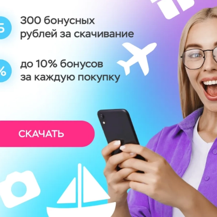
ативный. Набор
Лучшему сотрудни
лений
Набор впечатлен
 ₽
2 990 ₽
РОБНЕЕ
ПОДРОБНЕЕ