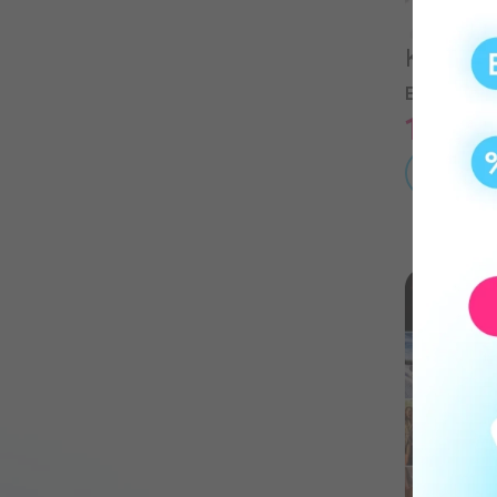
Корпор
впечат
1 990
ПОД